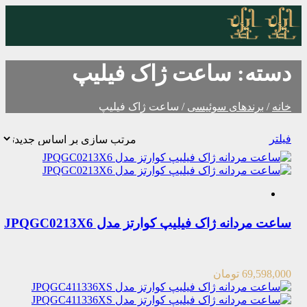
دسته:
ساعت ژاک فیلیپ
خانه
/
برند‌های سوئیسی
/ ساعت ژاک فیلیپ
فیلتر
ساعت مردانه ژاک فیلیپ کوارتز مدل JPQGC0213X6
69,598,000
تومان