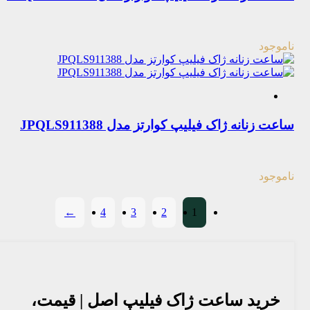
ناموجود
ساعت زنانه ژاک فیلیپ کوارتز مدل JPQLS911388
ناموجود
←
4
3
2
1
خرید ساعت ژاک فیلیپ اصل | قیمت،