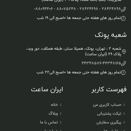
مدیریت، جنب بانک ملت، پلاک ۳۹ (ایران ساعت)
-
28424898 - 28424698 - 88075248 - 88094406
تمام روز های هفته حتی جمعه ها ۱۰صبح الی ۱۹ شب
شعبه پونک
شعبه 2 : تهران، پونک، همیلا سنتر، طبقه همکف، دور وید،
پلاک 69 (ایران ساعت)
44348576
-
44348165
تمام روز های هفته حتی جمعه ها ۱۰صبح الی۲۲ شب
فهرست کاربر
ایران ساعت
حساب کاربری من
خانه
تیکت پشتیبانی
وبلاگ
پیگیری سفارش
تماس با ما