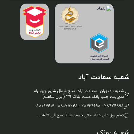
شعبه سعادت آباد
شعبه 1 : تهران، سعادت آباد، ضلع شمال شرق چهار راه
مدیریت، جنب بانک ملت، پلاک ۳۹ (ایران ساعت)
-
28424898 - 28424698 - 88075248 - 88094406
تمام روز های هفته حتی جمعه ها ۱۰صبح الی ۱۹ شب
شعبه پونک