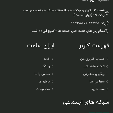
شعبه 2 : تهران، پونک، همیلا سنتر، طبقه همکف، دور وید،
پلاک 69 (ایران ساعت)
44348576
-
44348165
تمام روز های هفته حتی جمعه ها ۱۰صبح الی۲۲ شب
فهرست کاربر
ایران ساعت
حساب کاربری من
خانه
تیکت پشتیبانی
وبلاگ
پیگیری سفارش
تماس با ما
سفارش ها
درباره ما
سبد خرید
محصولات
شبکه های اجتماعی