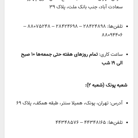
سعادت آباد، جنب بانک ملت، پلاک ۳۹
تلفن‌ها: 28424898 – 28424698 – 88075248 –
88094406
ساعت کاری:
تمام روزهای هفته حتی جمعه‌ها ۱۰ صبح
الی ۱۹ شب
شعبه پونک (شعبه 2):
آدرس: تهران، پونک، همیلا سنتر، طبقه همکف، پلاک 69
تلفن‌ها: 44348165 – 44348576