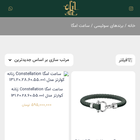
خانه
/
برند‌های سوئیسی
/ ساعت امگا
فیلتر
ساعت امگا Constellation زنانه
کوارتز مدل 131.20.28.60.55.001
595,000,000
تومان