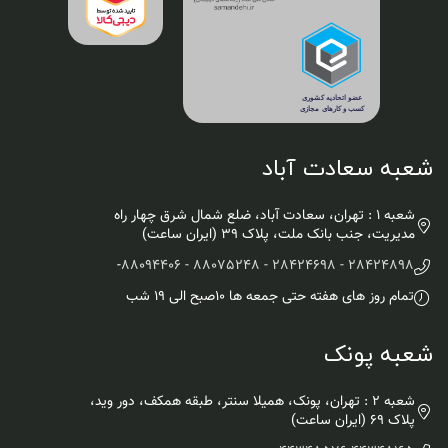
شعبه سعادت آباد
شعبه 1 : تهران، سعادت آباد، ضلع شمال شرق چهار راه
مدیریت، جنب بانک ملت، پلاک ۳۹ (ایران ساعت)
-
28424898 - 28424698 - 88075248 - 88094406
تمام روز های هفته حتی جمعه ها ۱۰صبح الی ۱۹ شب
شعبه پونک
شعبه 2 : تهران، پونک، همیلا سنتر، طبقه همکف، دور وید،
پلاک 69 (ایران ساعت)