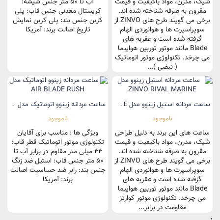
شیک، مدرن، مواد باکیفیت و قیمت
آب تا 50 متر جنس شیشه:
مقرون به صرفه شناخته شده اند.
کریستال معدنی جنس قاب: پلی
برخی می گویند طرح های ZINVO از
کربن جنس بند: پلی کربن نمایش
سوپراسپرت ها و هوانوردی الهام
تاریخ اصالت برند: آمریکا
گرفته شده است و عقربه های
Blade مانند موتور توربین هواپیما
می چرخد. تکنولوژی موتور اتوماتیک
( نبضی )...
ساعت مردانه استیل زینوو مدل ZINVO RIVAL MARINE
ساعت مردانه زینوو اتوماتیک مدل AIR BLADE RUSH
ناموجود
ناموجود
ساعت های این برند به دلیل طراحی
ویژگی ها : مناسب برای آقایان
شیک، مدرن، مواد باکیفیت و قیمت
تکنولوژی موتور اتوماتیک قطر قاب:
مقرون به صرفه شناخته شده اند.
44 میلی متر مقاوم در برابر آب تا
برخی می گویند طرح های ZINVO از
50 متر جنس قاب: استیل ضد زنگ
سوپراسپرت ها و هوانوردی الهام
جنس بند: رابر ضد حساسیت اصالت
گرفته شده است و عقربه های
برند: آمریکا
Blade مانند موتور توربین هواپیما
می چرخد. تکنولوژی موتور کوارتز
مقاومت در برابر...