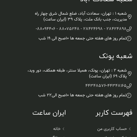
شعبه 1 : تهران، سعادت آباد، ضلع شمال شرق چهار راه
مدیریت، جنب بانک ملت، پلاک ۳۹ (ایران ساعت)
-
28424898 - 28424698 - 88075248 - 88094406
تمام روز های هفته حتی جمعه ها ۱۰صبح الی ۱۹ شب
شعبه پونک
شعبه 2 : تهران، پونک، همیلا سنتر، طبقه همکف، دور وید،
پلاک 69 (ایران ساعت)
44348576
-
44348165
تمام روز های هفته حتی جمعه ها ۱۰صبح الی۲۲ شب
فهرست کاربر
ایران ساعت
حساب کاربری من
خانه