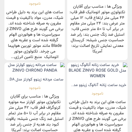
ناموجود
ویژگی ها : مناسب برای آقایان
تکنولوژی موتور اتوماتیک قطر قاب:
ساعت های این برند به دلیل طراحی
44 میلی متر ارتفاع قاب: 12 میلی
شیک، مدرن، مواد باکیفیت و قیمت
متر عرض بند: 24 میلی متر مقاوم
مقرون به صرفه شناخته شده اند.
در برابر آب تا 50 متر جنس قاب:
برخی می گویند طرح های ZINVO از
استیل ضد زنگ جنس بند: رابر ضد
سوپراسپرت ها و هوانوردی الهام
حساسیت جنس شیشه: کریستال
گرفته شده است و عقربه های
معدنی نمایش تاریخ اصالت برند:
Blade مانند موتور توربین هواپیما
آمریکا
می چرخد. تکنولوژی موتور
اتوماتیک منبع تامین انرژی...
ساعت مردانه زینوو کوارتز مدل ZINVO CHRONO PANDA
خرید ساعت زنانه آنالوگ زینوو مدل BLADE ZINVO ROSE GOLD..
ناموجود
ناموجود
ویژگی ها : مناسب برای آقایان
ساعت های این برند به دلیل طراحی
تکنولوژی موتور کوارتز سه موتوره
شیک، مدرن، مواد باکیفیت و قیمت
کرنوگراف قطر قاب: 42 میلی متر
مقرون به صرفه شناخته شده اند.
مقاوم در برابر آب تا 50 متر تمام
برخی می گویند طرح های ZINVO از
استیل ضد زنگ جنس شیشه: یاقوت
سوپراسپرت ها و هوانوردی الهام
کبود بند هدیه از جنس رابر ضد
گرفته شده است و عقربه های
حساسیت اصالت برند: آمریکا