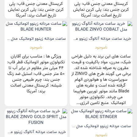
کریستال معدنی جنس قاب: پلی
کریستال معدنی جنس قاب: پلی
کربن جنس بند: پلی کربن نمایش
کربن جنس بند: پلی کربن نمایش
تاریخ اصالت برند: آمریکا
تاریخ اصالت برند: آمریکا
خرید ساعت مردانه آنالوگ زینوو مدل BLADE ZINVO COBALT
ساعت مردانه زینوو اتوماتیک مدل BLADE HUNTER
ناموجود
ناموجود
ساعت های این برند به دلیل طراحی
ویژگی ها : مناسب برای آقایان
شیک، مدرن، مواد باکیفیت و قیمت
تکنولوژی موتور اتوماتیک قطر قاب:
مقرون به صرفه شناخته شده اند.
44 میلی متر مقاوم در برابر آب تا
برخی می گویند طرح های ZINVO از
50 متر جنس قاب: استیل ضد زنگ
سوپراسپرت ها و هوانوردی الهام
جنس بند: چرم طبیعی جنس
گرفته شده است و عقربه های
شیشه: کریستال معدنی اصالت
Blade مانند موتور توربین هواپیما
برند: آمریکا
می چرخد. تکنولوژی موتور
اتوماتیک منبع تامین انرژی...
ساعت مردانه زینوو اتوماتیک مدل BLADE STINGER
خرید ساعت مردانه آنالوگ زینوو مدل BLADE ZINVO GOLD SPRIT..
ناموجود