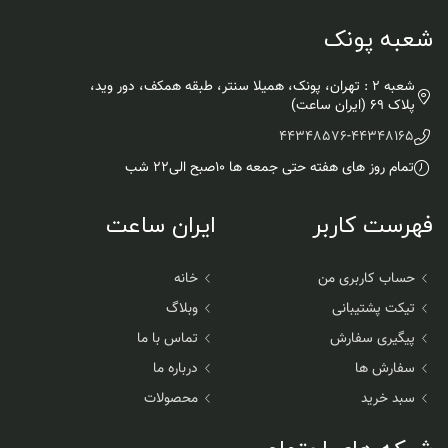
شعبه پونک
شعبه 2 : تهران، پونک، همیلا سنتر، طبقه همکف، دور وید،
پلاک 69 (ایران ساعت)
44348576
-
44348165
تمام روز های هفته حتی جمعه ها ۱۰صبح الی۲۲ شب
فهرست کاربر
ایران ساعت
حساب کاربری من
خانه
تیکت پشتیبانی
وبلاگ
پیگیری سفارش
تماس با ما
سفارش ها
درباره ما
سبد خرید
محصولات