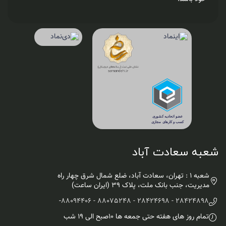
شعبه سعادت آباد
شعبه 1 : تهران، سعادت آباد، ضلع شمال شرق چهار راه
مدیریت، جنب بانک ملت، پلاک ۳۹ (ایران ساعت)
-
28424898 - 28424698 - 88075248 - 88094406
تمام روز های هفته حتی جمعه ها ۱۰صبح الی ۱۹ شب