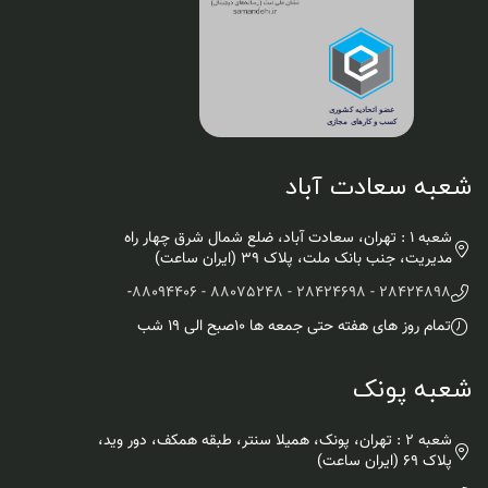
شعبه سعادت آباد
شعبه 1 : تهران، سعادت آباد، ضلع شمال شرق چهار راه
مدیریت، جنب بانک ملت، پلاک ۳۹ (ایران ساعت)
-
28424898 - 28424698 - 88075248 - 88094406
تمام روز های هفته حتی جمعه ها ۱۰صبح الی ۱۹ شب
شعبه پونک
شعبه 2 : تهران، پونک، همیلا سنتر، طبقه همکف، دور وید،
پلاک 69 (ایران ساعت)