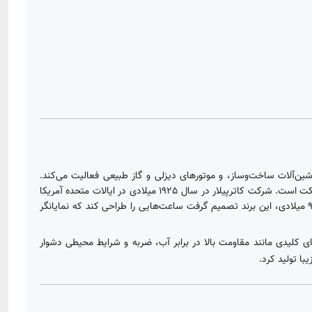
لید تجهیزات سنگین، ماشین‌آلات ساخت‌وساز، و موتورهای دیزلی و گاز طبیعی فعالیت می‌کند.
تاریخچه تولید ساعت‌های CAT به گذشته این شرکت در صنعت ماشین‌آلات برمی‌گردد و نشان‌دهنده همان اصالت، قدرت و دوام محصولات صنعتی این شرکت است. شرکت کاترپیلار در سال 1925 میلادی در ایالات متحده آمریکا
تأسیس شد و به دلیل تولید تجهیزات سنگین و صنعتی با کیفیت بالا، از جمله بیل مکانیکی، بولدوزر، و تراکتورها به شهرت جهانی دست یافت. در دهه 90 میلادی، این برند تصمیم گرفت ساعت‌هایی را طراحی کند که نمایانگر
های کلیدی مانند مقاومت بالا در برابر آب، ضربه و شرایط محیطی دشوار
ا تولید کرد.