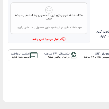
پلیس Police
لوسین‌ روشا
متاسفانه موجودی این محصول به اتمام رسیده
Lucien Rochat
است
بستدان Bestdon
جهت اطلاع دقیق تر از وضعیت این محصول با ما تماس بگیرید
پیکتو PICTO
عت کت
,
,
کوارتز
اسلازنجر slazenger
در انبار موجود نمی باشد
مایکل تامی
Michael Tommy
عویض کالا
پشتیبانی 24 ساعته
امنیت پرداخت
اکسسوری
عویض کالا تا ۷۲ ساعت
در تمام روزهای هفته
توسط کلیه کارتها