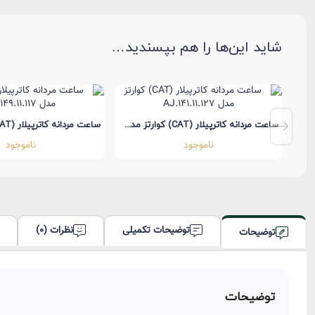
اودمار پیگه سواچ
به زودی
AP x Swatch
شاید این‌ها را هم بپسندید…
ساعت مردانه کاترپیلار (CAT) کوارتز مدل PU.261.12.117
ساعت مردانه کاترپیلار (CAT) کوارتز مدل AJ.141.11.127
ناموجود
ناموجود
توضیحات تکمیلی
نظرات (0)
توضیحات
توضیحات