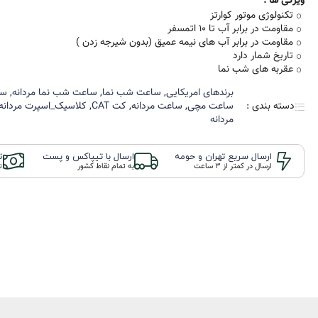
ویژگی ها :
Ze
تکنولوژی موتور کوارتز
ویمبرلی Wimberley
Citizen L
مقاومت در برابر آب تا 10 اتمسفر
ساعت پولو Polo
مقاومت در برابر آب های نیمه عمیق (بدون شیرجه زدن )
Series
8
▪ بورلی هیلز
تاریخ شمار دارد
beverly hills
عقربه های شب نما
▪ سانتا باربارا
PRO
برند‌های امریکایی
,
ساعت شب نما
,
ساعت شب نما مردانه
,
سا
Santa Barbara
دسته بندی :
ساعت مچی
,
ساعت مردانه
,
کت CAT
,
کلاسیک_اسپرت مردانه
G Sho
مردانه
▪ پولو US
BABY
Edif
ارسال سریع تهران و حومه
ارسال با تیپاکس و پست
ت
ارسال در کمتر از 3 ساعت
به تمام نقاط کشور
ت
G
و Q&Q
La
رون
Royal