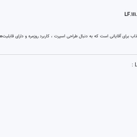
لار (CAT) کوارتز مدل LF.111.26.632 یک انتخاب جذاب برای آقایانی است که به دنبال طراحی اسپرت ، کاربرد 