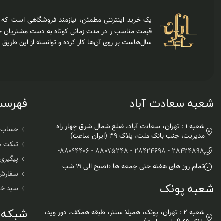
یک خرید اینترنتی مطمئن، نیازمند فروشگاهی است که عل
قیمت مناسب را در مدت زمانی کوتاه به دست مشتریان خو
سال‌هاست بر روی آن‌ها کار کرده و توانسته از این طریق
شعبه سعادت آباد
فهرست 
شعبه 1 : تهران، سعادت آباد، ضلع شمال شرق چهار راه
حساب ک
مدیریت، جنب بانک ملت، پلاک ۳۹ (ایران ساعت)
تیکت پ
-
28424898 - 28424698 - 88075248 - 88094406
پیگیری
تمام روز های هفته حتی جمعه ها ۱۰صبح الی ۱۹ شب
سفارش
شعبه پونک
سبد خر
شبکه 
شعبه 2 : تهران، پونک، همیلا سنتر، طبقه همکف، دور وید،