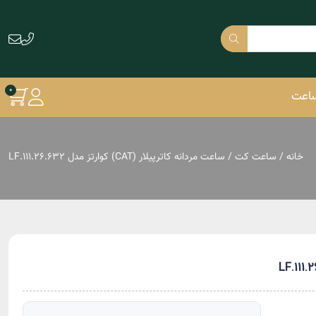
ساعت
خانه
/
ساعت کت
/ ساعت مردانه کاترپیلار (CAT) کوارتز مدل LF.111.26.632
دنیل ولینگتون DW
آیس واچ Ice Watch
لیکوپر Lee Cooper
مازراتی MASERATI
فستینا FESTINA
جاست کاوالی
Just Cavalli
دوکاتی Ducati