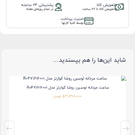
تعویض کالا
پشتیبانی 24 ساعته
تعویض کالا تا ۷۲ ساعت
در تمام روزهای هفته
امنیت پرداخت
توسط کلیه کارتها
شاید این‌ها را هم بپسندید…
ساعت مردانه لوسین روشا کوارتز مدل R0471616001
53,898,000
تومان