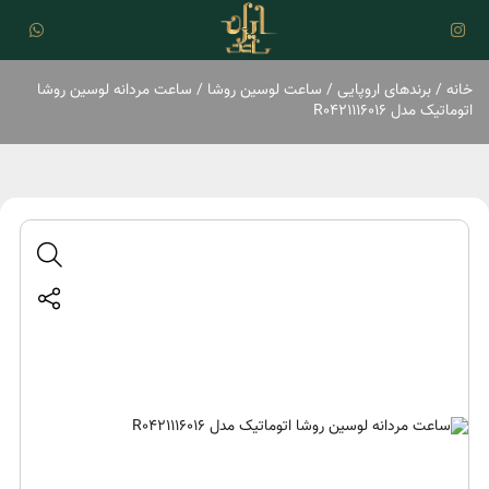
خانه
/
برند‌های اروپایی
/
ساعت لوسین روشا
/ ساعت مردانه لوسین روشا
اتوماتیک مدل R0421116016