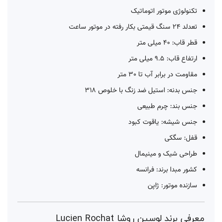
تکنولوژی موتور اتوماتیک
تعدلد 24 سنگ قیمتی بکار رفته در موتور ساعت
قطر قاب: 40 میلی متر
ارتفاع قاب: 9.5 میلی متر
مقاومت در برابر آب تا 30 متر
جنس بدنه: استیل ضد زنگ با خلوص 318
جنس بند: چرم طبیعی
جنس شیشه: یاقوت کبود
قفل: سگکی
طراحی شیک و مینیمال
کشور مبدا برند: فرانسه
سازنده موتور: ژاپن
معرفی برند لوسین روشا Lucien Rochat