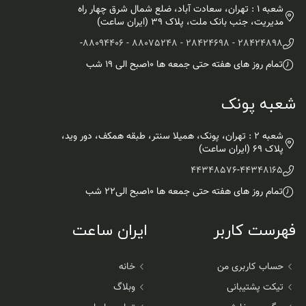
شعبه 1 : تهران، سعادت آباد، ضلع شمال شرق چهار راه
مدیریت، جنب بانک ملت، پلاک ۳۹ (ایران ساعت)
-
28424898 - 28424698 - 88075248 - 88094406
تمام روز های هفته حتی جمعه ها ۱۰صبح الی ۱۹ شب
شعبه پونک
شعبه 2 : تهران، پونک، همیلا سنتر، طبقه همکف، دور وید،
پلاک 69 (ایران ساعت)
44348576
-
44348165
تمام روز های هفته حتی جمعه ها ۱۰صبح الی۲۲ شب
فهرست کاربر
ایران ساعت
حساب کاربری من
خانه
تیکت پشتیبانی
وبلاگ