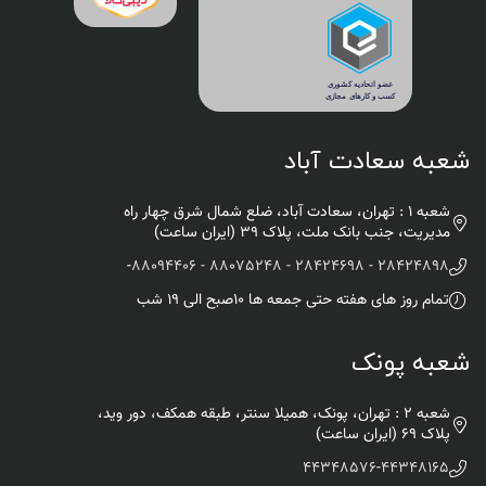
شعبه سعادت آباد
شعبه 1 : تهران، سعادت آباد، ضلع شمال شرق چهار راه
مدیریت، جنب بانک ملت، پلاک ۳۹ (ایران ساعت)
-
28424898 - 28424698 - 88075248 - 88094406
تمام روز های هفته حتی جمعه ها ۱۰صبح الی ۱۹ شب
شعبه پونک
شعبه 2 : تهران، پونک، همیلا سنتر، طبقه همکف، دور وید،
پلاک 69 (ایران ساعت)
44348576
-
44348165