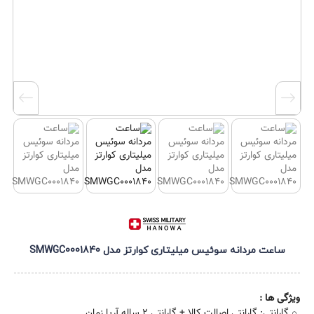
ساعت مردانه سوئیس میلیتاری کوارتز مدل SMWGC0001840
ویژگی ها :
گارانتی: گارانتی اصالت کالا + گارانتی 2 ساله آریا زمان