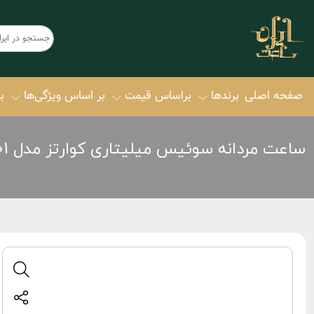
صفحه اصلی
برندها
براساس قیمت
بر اساس ویژگی‌ها
ب
ساعت مردانه سوئیس میلیتاری کوارتز مدل SMWGO0000601
امگا OMEGA
سیکو SEIKO
امگا سواچ
اورینت ORIENT
Omega‌ x Swatch
سیتیزن itizen
تیسوت Tissot
▪ کالکشن ction
رومر Roamer
▪ اکودرایو ive
ژاک د منوا
▪ پرومستر ter
Jacques Du Manoir
▪ سویوسا OSA
ژاک فیلیپ