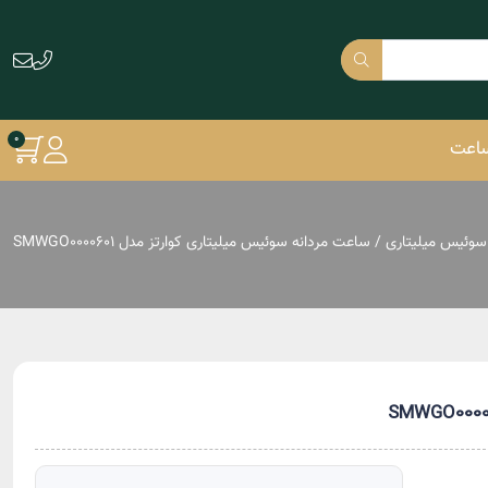
ساعت
وئیس میلیتاری
/ ساعت مردانه سوئیس میلیتاری کوارتز مدل SMWGO0000601
دنیل ولینگتون DW
آیس واچ Ice Watch
لیکوپر Lee Cooper
مازراتی MASERATI
فستینا FESTINA
جاست کاوالی
Just Cavalli
دوکاتی Ducati