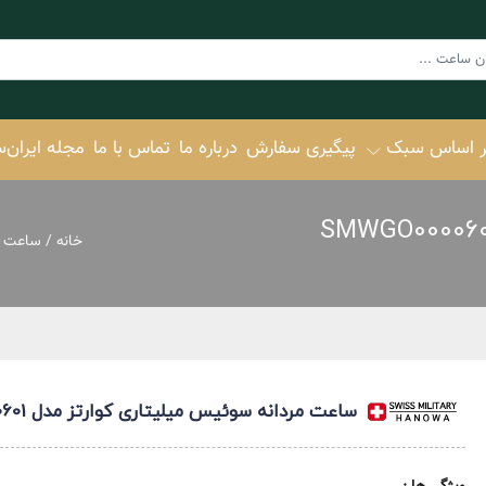
ر اساس سبک
پیگیری سفارش
درباره ما
تماس با ما
مجله ایران‌
خانه
/
ساعت س
تایمکس TIMEX
کاترپیلار CAT
C
تیمبرلند Timberland
Colle
کنت کول Kenneth Cole
EcoDr
کلوین‌کلاین
ساعت مردانه سوئیس میلیتاری کوارتز مدل SMWGO0000601
Calvin Klein
Promas
زینوو ZINVO
TSUY
اسپریت ESPRIT