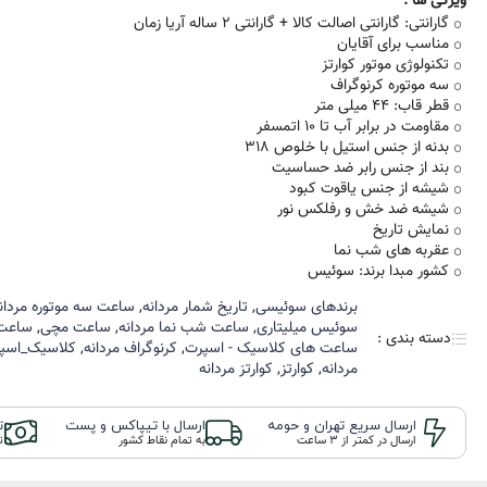
ویژگی ها :
Ze
گارانتی: گارانتی اصالت کالا + گارانتی 2 ساله آریا زمان
ویمبرلی Wimberley
Citizen L
مناسب برای آقایان
ساعت پولو Polo
تکنولوژی موتور کوارتز
Series
8
▪ بورلی هیلز
سه موتوره کرنوگراف
beverly hills
قطر قاب: 44 میلی متر
مقاومت در برابر آب تا 10 اتمسفر
▪ سانتا باربارا
PRO
بدنه از جنس استیل با خلوص 318
Santa Barbara
G Sho
بند از جنس رابر ضد حساسیت
▪ پولو US
شیشه از جنس یاقوت کبود
BABY
شیشه ضد خش و رفلکس نور
Edif
نمایش تاریخ
عقربه های شب نما
کشور مبدا برند: سوئیس
G
برند‌های سوئیسی
,
تاریخ شمار مردانه
,
ساعت سه موتوره مردان
و Q&Q
سوئیس میلیتاری
,
ساعت شب نما مردانه
,
ساعت مچی
,
ساعت 
دسته بندی :
La
ساعت های کلاسیک - اسپرت
,
کرنوگراف مردانه
,
کلاسیک_اسپ
مردانه
,
کوارتز
,
کوارتز مردانه
رون
Royal
ارسال سریع تهران و حومه
ارسال با تیپاکس و پست
ت
ارسال در کمتر از 3 ساعت
به تمام نقاط کشور
ت