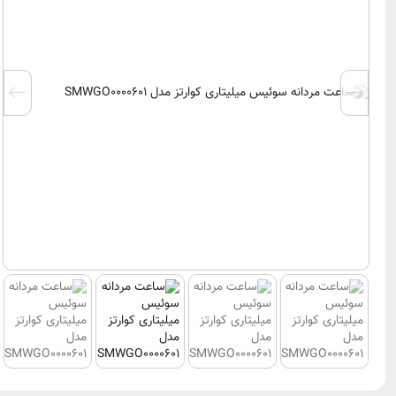
▪ زنشین nshin
Jacques Philippe
▪ سیتیزن ال 
فیلیپ واچ Philip
Watch
▪ سری8
کلودبرنارد
کاسیو CASIO
Claude Bernard
▪ پروترک  TREK
جگوار Jaguar
▪ جی شاک ck
کاور Cover
▪ بیبی‌جی -G
جویسا Jowissa
▪ ادیفیس ice
سوئیس میلیتاری
Swiss‌Military
▪ شین SHEEN
هانوا Hanowa
▪ جنرال eneral
کنتیننتال Continental
کیو اند کی
جی اف فره GF Ferre
لاکسمی xmi
بلنک‌‌پین سواچ
کرست Crest
Blancpain x Swatch
رویال ک
سالواتور فراگامو
 Crown
Salvatore Ferragamo
ایسر Acer
رولکس Rolex
الکسا alexa