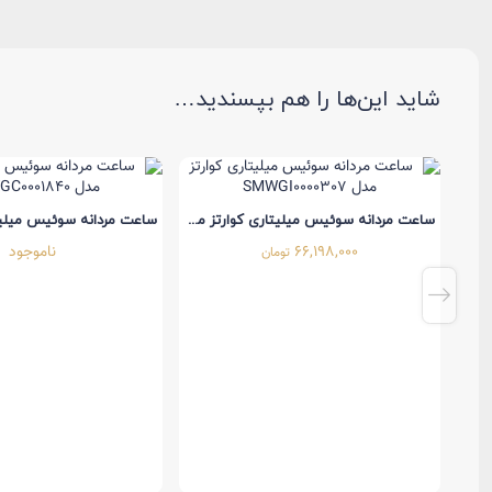
اودمار پیگه سواچ
به زودی
AP x Swatch
شاید این‌ها را هم بپسندید…
ساعت مردانه سوئیس میلیتاری کوارتز مدل SMWGO0003440
ساعت مردانه سوئیس میلیتاری کوارتز مدل SMWGI0000307
66,198,000
ناموجود
تومان