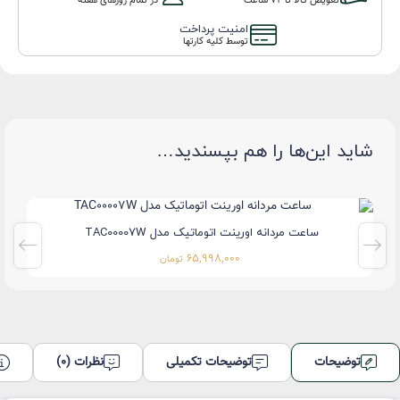
تعویض کالا تا ۷۲ ساعت
در تمام روزهای هفته
امنیت پرداخت
توسط کلیه کارتها
شاید این‌ها را هم بپسندید…
ساعت مردانه اورینت اتوماتیک مدل TAC00007W
65,998,000
تومان
توضیحات
توضیحات تکمیلی
نظرات (0)