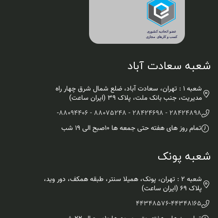
شعبه سعادت آباد
شعبه 1 : تهران، سعادت آباد، ضلع شمال شرق چهار راه
مدیریت، جنب بانک ملت، پلاک ۳۹ (ایران ساعت)
-
28424898 - 28424698 - 88075248 - 88094406
تمام روز های هفته حتی جمعه ها ۱۰صبح الی ۱۹ شب
شعبه پونک
شعبه 2 : تهران، پونک، همیلا سنتر، طبقه همکف، دور وید،
پلاک 69 (ایران ساعت)
44348576
-
44348165