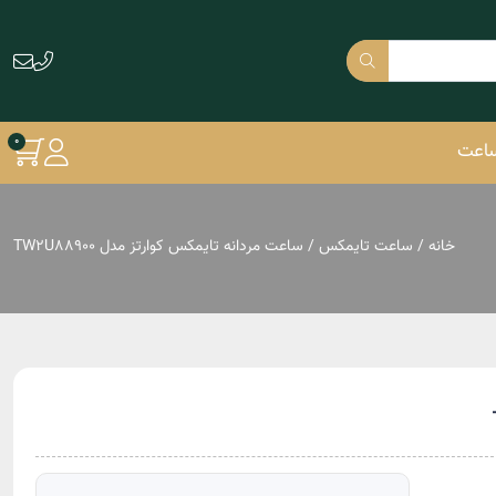
ساعت
خانه
/
ساعت تایمکس
/ ساعت مردانه تایمکس کوارتز مدل TW2U88900
دنیل ولینگتون DW
آیس واچ Ice Watch
لیکوپر Lee Cooper
مازراتی MASERATI
فستینا FESTINA
جاست کاوالی
Just Cavalli
دوکاتی Ducati