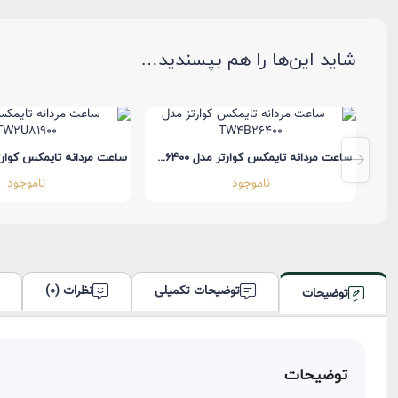
اودمار پیگه سواچ
به زودی
AP x Swatch
شاید این‌ها را هم بپسندید…
ساعت مردانه تایمکس کوارتز مدل TW2V71300
ساعت مردانه تایمکس کوارتز مدل TW4B26400
ناموجود
ناموجود
توضیحات تکمیلی
نظرات (0)
توضیحات
توضیحات