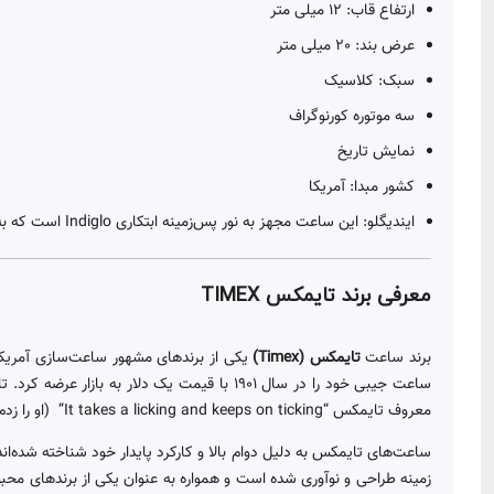
ارتفاع قاب: 12 میلی متر
عرض بند: 20 میلی متر
سبک: کلاسیک
سه موتوره کورنوگراف
نمایش تاریخ
کشور مبدا: آمریکا
ایندیگلو: این ساعت مجهز به نور پس‌زمینه ابتکاری Indiglo است که به راحتی با یک دکمه روشن می‌شود.
معرفی برند تایمکس TIMEX
برند ساعت
تایمکس
(Timex)
یکی از برندهای مشهور ساعت‌سازی آمریکایی است
ساعت جیبی خود را در سال 1901 با قیمت یک 
معروف تایمکس “It takes a licking and keeps on ticking” (او را زدم و همچنان کار می‌کند) به نشانه‌ی دوام و ماندگاری ساعت‌های این برند است.
ساعت‌های تایمکس به دلیل دوام بالا و کارکرد پایدار خود شناخته شده‌ان
زمینه طراحی و نوآوری شده است و همواره به عنوان یکی از برندهای م