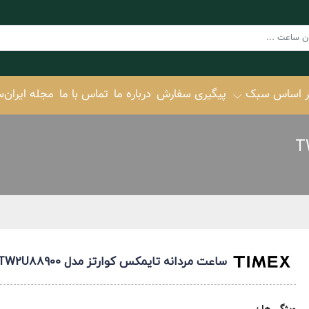
ر اساس سبک
پیگیری سفارش
درباره ما
تماس با ما
مجله ایران‌
تایمکس TIMEX
کاترپیلار CAT
C
تیمبرلند Timberland
Colle
کنت کول Kenneth Cole
EcoDr
کلوین‌کلاین
ساعت مردانه تایمکس کوارتز مدل TW2U88900
Calvin Klein
Promas
زینوو ZINVO
TSUY
اسپریت ESPRIT