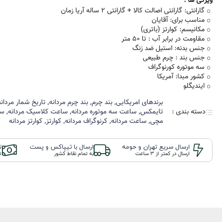
ویژگی ها :
Ze
گارانتی: گارانتی اصالت کالا + گارانتی 2 ساله آریا زمان
ویمبرلی Wimberley
Citizen L
مناسب برای: آقایان
ساعت پولو Polo
مکانیسم: کوارتز (باتری)
Series
8
▪ بورلی هیلز
مقاومت در برابر آب : تا 50 متر
beverly hills
جنس بدنه: استیل ضد زنگ
جنس بند : چرم طبیعی
▪ سانتا باربارا
PRO
سه موتوره کورنوگراف
Santa Barbara
G Sho
کشور مبدا: آمریکا
▪ پولو US
ایندیگلو
BABY
Edif
برند‌های امریکایی
,
بند چرم
,
بند چرم مردانه
,
تاریخ شمار مردانه
دسته بندی :
تایمکس
,
ساعت سه موتوره مردانه
,
ساعت کلاسیک مردانه
,
سا
مچی
,
ساعت مردانه
,
کرنوگراف مردانه
,
کوارتز
,
کوارتز مردانه
G
و Q&Q
ارسال سریع تهران و حومه
ارسال با تیپاکس و پست
ت
ارسال در کمتر از 3 ساعت
به تمام نقاط کشور
ت
La
رون
Royal