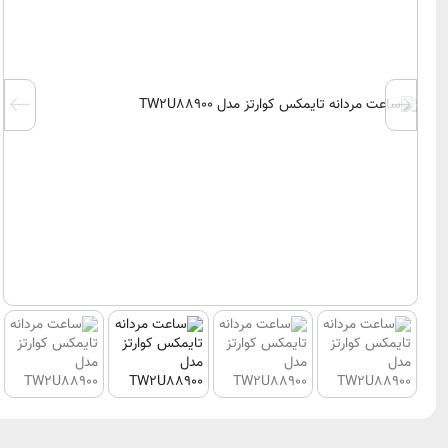
▪ زنشین nshin
Jacques Philippe
▪ سیتیزن ال 
فیلیپ واچ Philip
Watch
▪ سری8
کلودبرنارد
کاسیو CASIO
Claude Bernard
▪ پروترک  TREK
جگوار Jaguar
▪ جی شاک ck
کاور Cover
▪ بیبی‌جی -G
جویسا Jowissa
▪ ادیفیس ice
سوئیس میلیتاری
Swiss‌Military
▪ شین SHEEN
هانوا Hanowa
▪ جنرال eneral
کنتیننتال Continental
کیو اند کی
جی اف فره GF Ferre
لاکسمی xmi
بلنک‌‌پین سواچ
کرست Crest
Blancpain x Swatch
رویال ک
سالواتور فراگامو
 Crown
Salvatore Ferragamo
ایسر Acer
رولکس Rolex
الکسا alexa