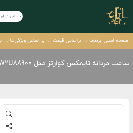
صفحه اصلی
برندها
براساس قیمت
بر اساس ویژگی‌ها
ب
ساعت مردانه تایمکس کوارتز مدل TW2U88900
امگا OMEGA
سیکو SEIKO
امگا سواچ
اورینت ORIENT
Omega‌ x Swatch
سیتیزن itizen
تیسوت Tissot
▪ کالکشن ction
رومر Roamer
▪ اکودرایو ive
ژاک د منوا
▪ پرومستر ter
Jacques Du Manoir
▪ سویوسا OSA
ژاک فیلیپ