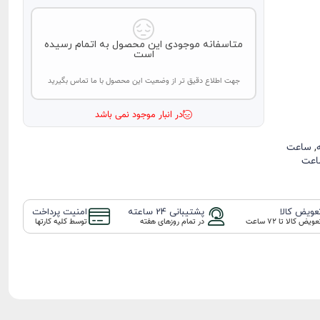
پلیس Police
لوسین‌ روشا
متاسفانه موجودی این محصول به اتمام رسیده
Lucien Rochat
است
بستدان Bestdon
جهت اطلاع دقیق تر از وضعیت این محصول با ما تماس بگیرید
پیکتو PICTO
اسلازنجر slazenger
در انبار موجود نمی باشد
مایکل تامی
Michael Tommy
,
ساعت
اکسسوری
عت
عویض کالا
پشتیبانی 24 ساعته
امنیت پرداخت
عویض کالا تا ۷۲ ساعت
در تمام روزهای هفته
توسط کلیه کارتها