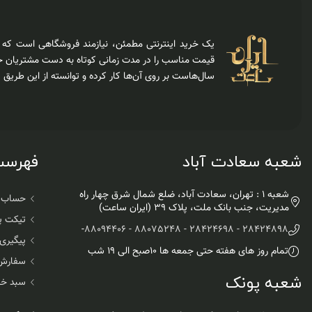
یک خرید اینترنتی مطمئن، نیازمند فروشگاهی است که عل
قیمت مناسب را در مدت زمانی کوتاه به دست مشتریان خو
سال‌هاست بر روی آن‌ها کار کرده و توانسته از این طریق
شعبه سعادت آباد
فهرست 
شعبه 1 : تهران، سعادت آباد، ضلع شمال شرق چهار راه
حساب ک
مدیریت، جنب بانک ملت، پلاک ۳۹ (ایران ساعت)
تیکت پ
-
28424898 - 28424698 - 88075248 - 88094406
پیگیری
تمام روز های هفته حتی جمعه ها ۱۰صبح الی ۱۹ شب
سفارش
شعبه پونک
سبد خر