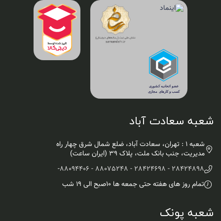
شعبه سعادت آباد
شعبه 1 : تهران، سعادت آباد، ضلع شمال شرق چهار راه
مدیریت، جنب بانک ملت، پلاک ۳۹ (ایران ساعت)
-
28424898 - 28424698 - 88075248 - 88094406
تمام روز های هفته حتی جمعه ها ۱۰صبح الی ۱۹ شب
شعبه پونک