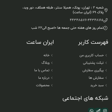
شعبه 2 : تهران، پونک، همیلا سنتر، طبقه همکف، دور وید،
پلاک 69 (ایران ساعت)
44348576
-
44348165
تمام روز های هفته حتی جمعه ها ۱۰صبح الی۲۲ شب
فهرست کاربر
ایران ساعت
حساب کاربری من
خانه
تیکت پشتیبانی
وبلاگ
پیگیری سفارش
تماس با ما
سفارش ها
درباره ما
سبد خرید
محصولات
شبکه های اجتماعی