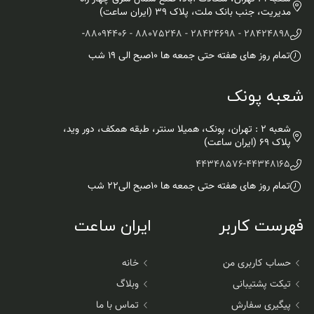
مدیریت، جنب بانک ملت، پلاک ۳۹ (ایران ساعت)
-
28424898 - 28424698 - 88075248 - 88094406
تمام روز های هفته حتی جمعه ها ۱۰صبح الی ۱۹ شب
شعبه پونک
شعبه 2 : تهران، پونک، همیلا سنتر، طبقه همکف، دور وید،
پلاک 69 (ایران ساعت)
44348576
-
44348165
تمام روز های هفته حتی جمعه ها ۱۰صبح الی۲۲ شب
فهرست کاربر
ایران ساعت
حساب کاربری من
خانه
تیکت پشتیبانی
وبلاگ
پیگیری سفارش
تماس با ما