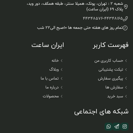
شعبه 2 : تهران، پونک، همیلا سنتر، طبقه همکف، دور وید،
پلاک 69 (ایران ساعت)
44348576
-
44348165
تمام روز های هفته حتی جمعه ها ۱۰صبح الی۲۲ شب
فهرست کاربر
ایران ساعت
حساب کاربری من
خانه
تیکت پشتیبانی
وبلاگ
پیگیری سفارش
تماس با ما
سفارش ها
درباره ما
سبد خرید
محصولات
شبکه های اجتماعی