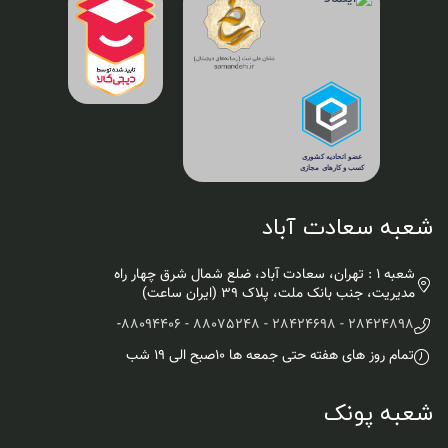
شعبه سعادت آباد
شعبه 1 : تهران، سعادت آباد، ضلع شمال شرق چهار راه
مدیریت، جنب بانک ملت، پلاک ۳۹ (ایران ساعت)
-
28424898 - 28424698 - 88075248 - 88094406
تمام روز های هفته حتی جمعه ها ۱۰صبح الی ۱۹ شب
شعبه پونک