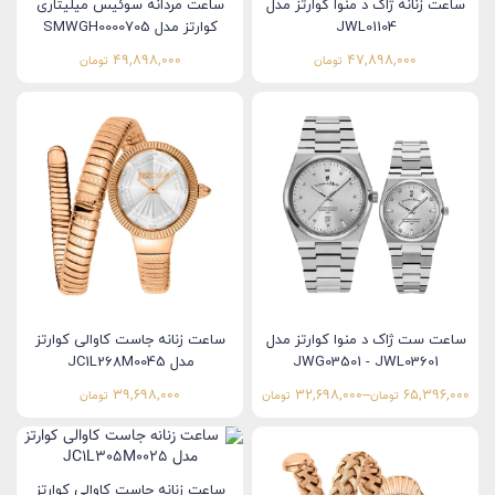
ساعت زنانه ژاک د منوا کوارتز مدل
ساعت مردانه سوئیس میلیتاری
JWL01104
کوارتز مدل SMWGH0000705
49,898,000
47,898,000
تومان
تومان
ساعت ست ژاک د منوا کوارتز مدل
ساعت زنانه جاست کاوالی کوارتز
JWG03501 - JWL03601
مدل JC1L268M0045
39,698,000
32,698,000
–
65,396,000
تومان
تومان
تومان
ساعت زنانه جاست کاوالی کوارتز