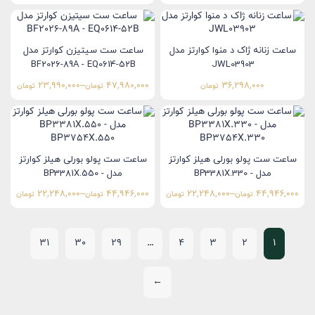
ساعت زنانه ژاک د منوا کوارتز مدل
ساعت ست سیتیزن کوارتز مدل
BF2026-89A - EQ0614-52B
JWL03903
23,990,000
–
47,980,000
36,298,000
تومان
تومان
تومان
ساعت ست پولو بورلی هیلز کوارتز
ساعت ست پولو بورلی هیلز کوارتز
مدل BP3381X.330 -
مدل BP3381X.550 -
BP3754X.550
BP3754X.330
22,248,000
–
44,946,000
22,248,000
–
44,946,000
تومان
تومان
تومان
تومان
31
30
29
…
4
3
2
1
←